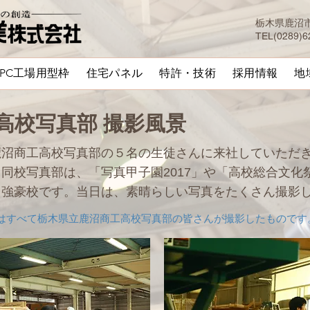
栃木県鹿沼市加
TEL(0289)6
PC工場用型枠
住宅パネル
特許・技術
採用情報
地
工高校写真部 撮影風景
鹿沼商工高校写真部の５名の生徒さんに来社していただ
同校写真部は、「写真甲子園2017」や「高校総合文化
る強豪校です。当日は、素晴らしい写真をたくさん撮影
はすべて栃木県立鹿沼商工高校写真部の皆さんが撮影したものです